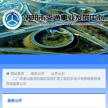
Tog
navi
网站首页
政务公开
公开公示
二广高速公路洛阳城区段改扩建工程初步设计地质勘察核查
项目结算公示
政务公开