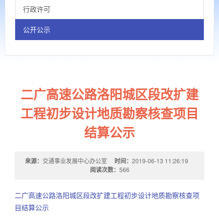
行政许可
公开公示
二广高速公路洛阳城区段改扩建
工程初步设计地质勘察核查项目
结算公示
来源：
交通事业发展中心办公室
时间：
2019-06-13 11:26:19
阅读次数：
566
二广高速公路洛阳城区段改扩建工程初步设计地质勘察核查项
目结算公示