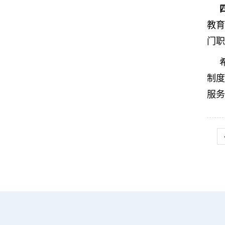
教育
门职
希
制度
服务