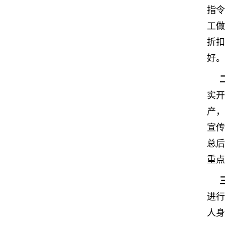
指令
工做
折扣
好。
实开
产，
宣传
总后
重点
进行
人