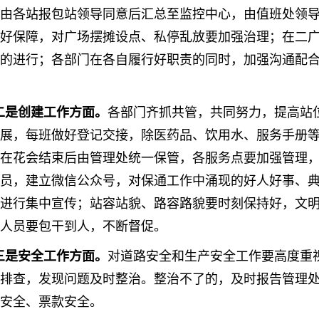
由各站报包站领导同意后汇总至监控中心，由值班处领
好保障，对广场摆摊设点、私停乱放要加强治理；在二
的进行；各部门在各自履行好职责的同时，加强沟通配
二是创建工作方面。
各部门齐抓共管，共同努力，提高站
展，每班做好登记交接，除医药品、饮用水、服务手册
在花会结束后由管理处统一保管，各服务点要加强管理
员，建立微信公众号，对保通工作中涌现的好人好事、
进行集中宣传；站容站貌、路容路貌要时刻保持好，文
人员要包干到人，不断督促。
三是安全工作方面。
对道路安全和生产安全工作要高度重
排查，发现问题及时整治。整治不了的，及时报告管理
身安全、票款安全。