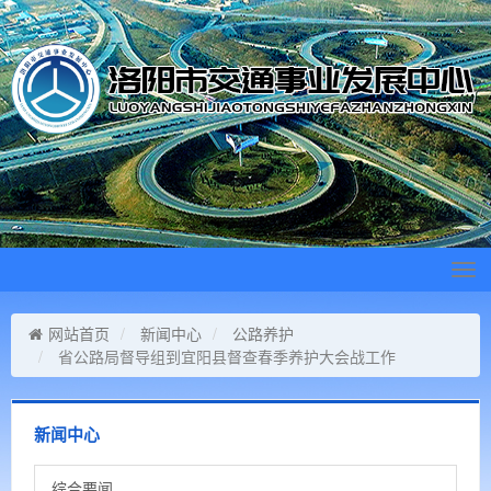
Tog
navi
网站首页
新闻中心
公路养护
省公路局督导组到宜阳县督查春季养护大会战工作
新闻中心
综合要闻