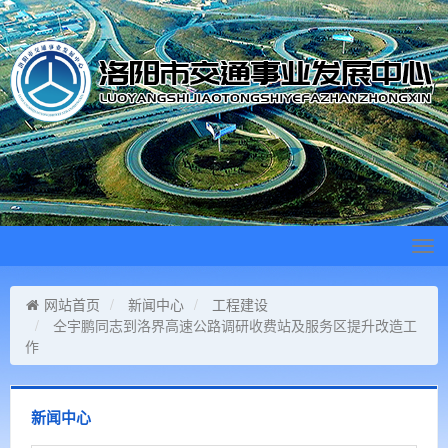
Tog
navi
网站首页
新闻中心
工程建设
仝宇鹏同志到洛界高速公路调研收费站及服务区提升改造工
作
新闻中心