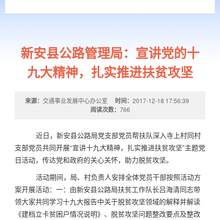
新安县公路管理局：宣讲党的十
九大精神，扎实推进扶贫攻坚
来源：
交通事业发展中心办公室
时间：
2017-12-18 17:56:39
阅读次数：
766
近日，新安县公路局党支部党员帮扶队深入寺上村同村
支部党员共同开展“宣讲十九大精神，扎实推进扶贫攻坚”主题党
日活动，传达党和政府的关心关怀，助力脱贫攻坚。
活动期间，局、村负责人安排全体党员干部按照活动方
案开展活动：一：由新安县公路局扶贫工作队长吕海清同志带
领大家共同学习十九大报告中关于脱贫攻坚领域的解释并解读
《建档立卡贫困户情况说明》、脱贫攻坚问题整改要点及整改