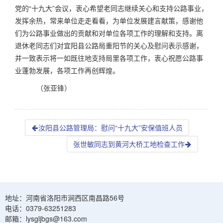
党的“十九大”会议，衷心希望老同志继续关心和支持公路事业，
发挥余热，常来单位走走看看，为单位发展建言献策，感谢他
们为公路事业做出的贡献和对单位各项工作的理解和支持。离
退休老同志们对宜阳县公路局重阳节的关心及慰问表示感谢，
并一致表示将一如既往地支持局里各项工作，衷心祝愿公路事
业蓬勃发展，各项工作再创辉煌。
（张亚锋）
汝阳县公路管理局：慰问“十九大”安保值班人员
张世敏同志到黄河大桥工地检查工作
地址：河南省洛阳市涧西区南昌路56号
电话：0379-63251283
邮箱：lysgljbgs@163.com