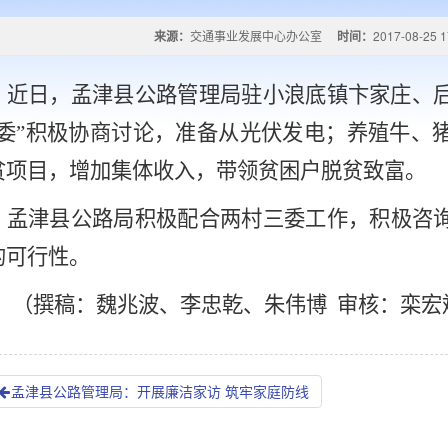
来源：
交通事业发展中心办公室
时间：
2017-08-25 1
近日，孟津县公路管理局驻小浪底镇
卞家庄
、
三委”积极协商讨论，准备从光伏发电；养殖牛、
贫项目，增加集体收入，带领贫困户脱贫致富。
孟津县
公路局积极配合两村三委工作，积极咨
的可行性。
（
撰稿：魏兆波、李忠乾、朱伟博 审核：栾宏
孟津县公路管理局：开展廉洁家访 筑牢家庭防线