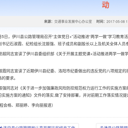
动
来源：
交通事业发展中心办公室
时间：
2017-05-08 1
月
5
日，伊川县公路管理局召开“主体党日
+
”活动推进“两学一做”学习教
副书记石淑霞、纪检组长沈振强、班子成员和副股长以上及机关全体人员
超同志宣读了伊川县委组织部《关于开展主题党课
+
活动推进两学一做
霞同志宣读了近期伊川县纪委、洛阳市纪委做出的违反党的八项规定的
格的要求。
强同志对《关于进一步加强廉政风险防控规范权力运行工作的实施方案
的实施方案的通知》文件的落实
,
做了安排部署，并对前期工作落实情况提
程会格、郑丽婷、李向丽报道）
洛宁县公路管理局认真开展扶贫结亲工作
孟津县公路管理