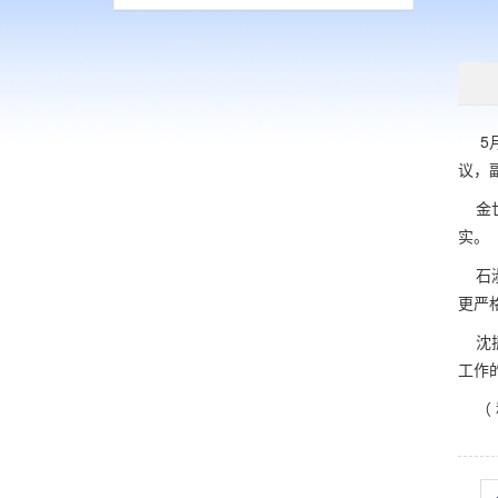
5
议，
金世
实。
石淑
更严
沈振
工作
（ 