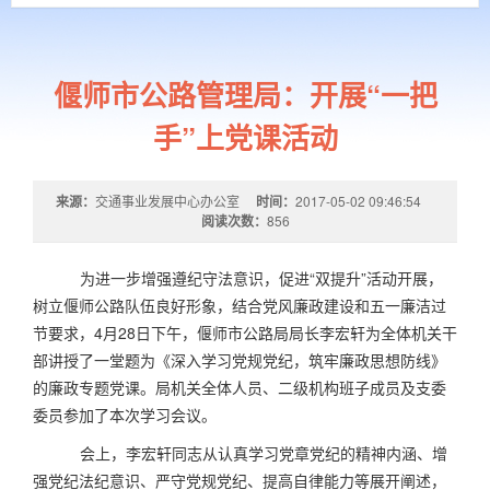
偃师市公路管理局：开展“一把
手”上党课活动
来源：
交通事业发展中心办公室
时间：
2017-05-02 09:46:54
阅读次数：
856
为进一步增强遵纪守法意识，促进“双提升”活动开展，
树立偃师公路队伍良好形象，结合党风廉政建设和五一廉洁过
节要求，
4
月
28
日下午，偃师市公路局局长李宏轩为全体机关干
部讲授了一堂题为《深入学习党规党纪，筑牢廉政思想防线》
的廉政专题党课。局机关全体人员、二级机构班子成员及支委
委员参加了本次学习会议。
会上，李宏轩同志从认真学习党章党纪的精神内涵、增
强党纪法纪意识、严守党规党纪、提高自律能力等展开阐述，