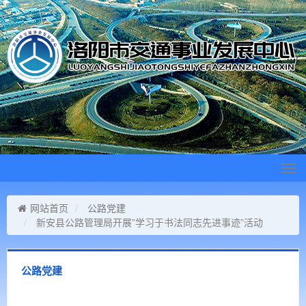
Tog
navi
网站首页
公路党建
新安县公路管理局开展”学习于书法同志先进事迹”活动
公路党建