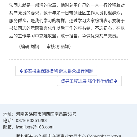
法同志就是一部活的党章，他时刻用自己的一言一行诠释着对
共产党员的要求，数十年如一日带领社区工作人员扎根群众，
服务群众，是我们学习的榜样。通过学习大家纷纷表示要将于
书法同志的竞聘誓言化作以后工作的座右铭，不忘初心，在以
后的工作学习中克难攻坚，敢于担当，争做优秀共产党员。
（
编辑
:
刘嫣
审核
:
孙丽娜
）
落实换乘保障措施 解决群众出行问题
督导工程进展 强化科学组织
地址：河南省洛阳市涧西区南昌路56号
电话：0379-63251283
邮箱：lysgljbgs@163.com
版权所有 © 洛阳市交通事业发展中心 Copyright © 2026