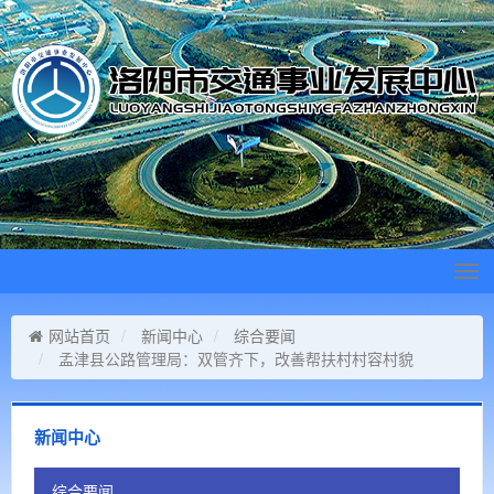
Tog
navi
网站首页
新闻中心
综合要闻
孟津县公路管理局：双管齐下，改善帮扶村村容村貌
新闻中心
综合要闻