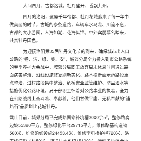
人间四月、古都洛城，牡丹盛开、香飘九州。
四月的洛阳，这座千年帝都、牡丹花城迎来了每一年中
做美丽的时节，古城的条条道路，车辆车水马龙、川流不息，
古都的大小游园，人海如潮、花海似锦。中外宾朋慕名踏来，
共赏牡丹国色。
为迎接洛阳第
35
届牡丹文化节的到来，确保城市出入口
公路的“畅、洁、绿、美、安”，城郊分局全力投入到市公路系统
的春季养护大会战中，城郊分局职工放弃周末休息时间通过路
面病害整治、沿线设施修复刷新美化、路基横断面示范路段重
点整治、过村路段集中整治、危桥安全监管维护、防尘洒水等
措施优化公路环境。局干部职工怀着对公路事业的执着，全力
在公路战线上奋斗着、奉献着，他们甘做平庸、无私奉献的“铺
路石”品质堪比花城牡丹。
截止目前，城郊分局已完成路面修补坑槽
2000
余㎡，整修路肩
边坡
55390
平方，整修绿化平台
29715
平方，维修路基构造物
560
米，维修沿线设施
24453.4
米，维修李屯桥护栏
720
米，洛
吉线波形护栏
50
米，疏通排水系统
45190
米，清理各种混合垃