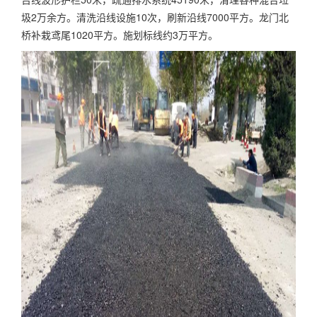
圾
2
万余方。清洗沿线设施
10
次，刷新沿线
7000
平方。龙门北
桥补栽鸢尾
1020
平方。施划标线约
3
万平方。