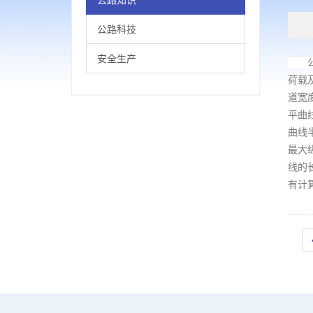
公路科技
安全生产
公路
荷载
道宽
平曲
曲线
最大
线的
有计