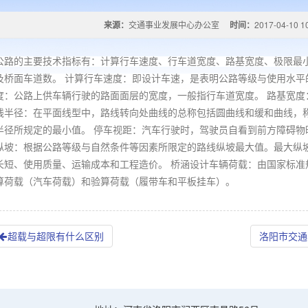
来源：
交通事业发展中心办公室
时间：
2017-04-10 1
的主要技术指标有：计算行车速度、行车道宽度、路基宽度、极限最小
及桥面车道数。 计算行车速度：即设计车速，是表明公路等级与使用水平
度：公路上供车辆行驶的路面面层的宽度，一般指行车道宽度。 路基宽度
线半径：在平面线型中，路线转向处曲线的总称包括圆曲线和缓和曲线，
半径所规定的最小值。 停车视距：汽车行驶时，驾驶员自看到前方障碍物
纵坡：根据公路等级与自然条件等因素所限定的路线纵坡最大值。最大纵
长短、使用质量、运输成本和工程造价。 桥涵设计车辆荷载：由国家标准
算荷载（汽车荷载）和验算荷载（履带车和平板挂车）。
超载与超限有什么区别
洛阳市交通